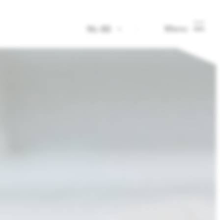
Menu
NL-BE
-
Nederlands
-
Deutsch